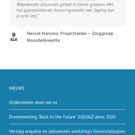
Waardevolle discussies gehad in kleine groepen. Met
het gepresenteerde besturingsmodel van Sophiq kan
je echt iets.”
Hessel Hansma, Projectleider – Zorggroep
Noorderbreedte
NIEUWS
Ondernemen doen we zo
Droommeeting “Back to the future” GGD/JGZ anno 2020
Verslag enquête en uitkomsten workshops Decentralisaties